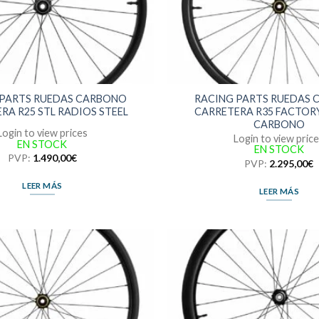
 PARTS RUEDAS CARBONO
RACING PARTS RUEDAS
RA R25 STL RADIOS STEEL
CARRETERA R35 FACTOR
CARBONO
Login to view prices
Login to view pric
EN STOCK
EN STOCK
PVP:
1.490,00
€
PVP:
2.295,00
€
LEER MÁS
LEER MÁS