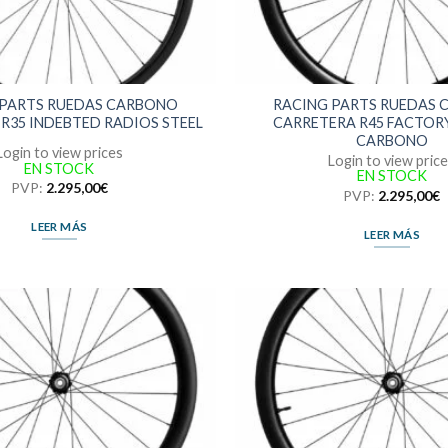
 PARTS RUEDAS CARBONO
RACING PARTS RUEDAS
R35 INDEBTED RADIOS STEEL
CARRETERA R45 FACTOR
CARBONO
Login to view prices
Login to view pric
EN STOCK
EN STOCK
PVP:
2.295,00
€
PVP:
2.295,00
€
LEER MÁS
LEER MÁS