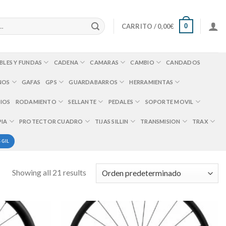
0
CARRITO /
0,00
€
BLES Y FUNDAS
CADENA
CAMARAS
CAMBIO
CANDADOS
NOS
GAFAS
GPS
GUARDABARROS
HERRAMIENTAS
IOS
RODAMIENTO
SELLANTE
PEDALES
SOPORTE MOVIL
PIA
PROTECTOR CUADRO
TIJAS SILLIN
TRANSMISION
TRAX
 GIL
Showing all 21 results