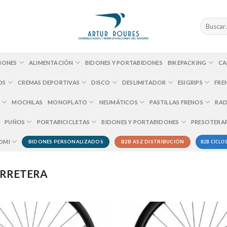
Buscar
por:
IONES
ALIMENTACIÓN
BIDONES Y PORTABIDONES
BIKEPACKING
CA
OS
CREMAS DEPORTIVAS
DISCO
DESLIMITADOR
ESIGRIPS
FRE
MOCHILAS
MONOPLATO
NEUMÁTICOS
PASTILLAS FRENOS
RAD
PUÑOS
PORTABICICLETAS
BIDONES Y PORTABIDONES
PRESOTERA
B2B CICLOS
OMI
BIDONES PERSONALIZADOS
B2B ASZ DISTRIBUCIÓN
ARRETERA