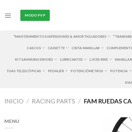
Skip
to
MODO PVP
content
*MANTENIMIENTO SUSPENSIONES & AMORTIGUADORES
*TRANSMIS
CASCOS
CASSETTE
CINTA MANILLAR
COMPLEMENT
KIT SAHMURAI SWORD
LUBRICANTES
LUCES BIKE
MANILLAR
TIJAS TELESCÓPICAS
PEDALIER
POTENCIÓMETROS
POTENCIA
XIA
INICIO
/
RACING PARTS
/
FAM RUEDAS C
MENU