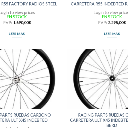
 R55 FACTORY RADIOS STEEL
CARRETERA R55 INDEBTED R
Login to view prices
Login to view pric
EN STOCK
EN STOCK
PVP:
1.690,00
€
PVP:
2.295,00
€
LEER MÁS
LEER MÁS
 PARTS RUEDAS CARBONO
RACING PARTS RUEDAS
TERA ULT X45 INDEBTED
CARRETERA ULT X45 INDEBT
BERD