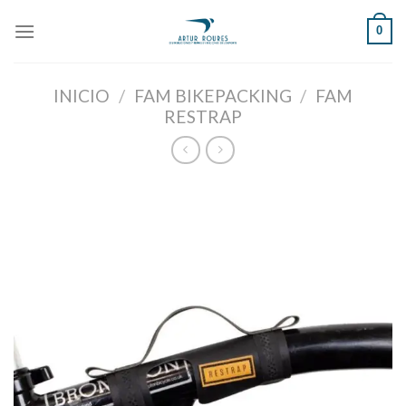
Skip
0
to
content
INICIO
/
FAM BIKEPACKING
/
FAM
RESTRAP