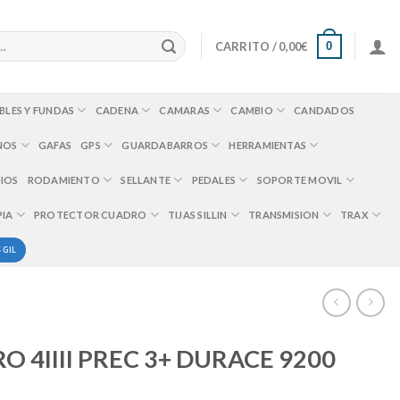
0
CARRITO /
0,00
€
BLES Y FUNDAS
CADENA
CAMARAS
CAMBIO
CANDADOS
NOS
GAFAS
GPS
GUARDABARROS
HERRAMIENTAS
IOS
RODAMIENTO
SELLANTE
PEDALES
SOPORTE MOVIL
PIA
PROTECTOR CUADRO
TIJAS SILLIN
TRANSMISION
TRAX
 GIL
 4IIII PREC 3+ DURACE 9200