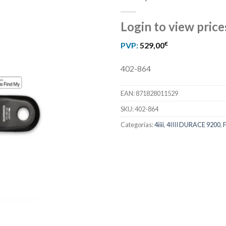
Login to view price
€
PVP:
529,00
402-864
EAN:
871828011529
SKU:
402-864
Categorías:
4iiii
,
4IIII DURACE 9200
,