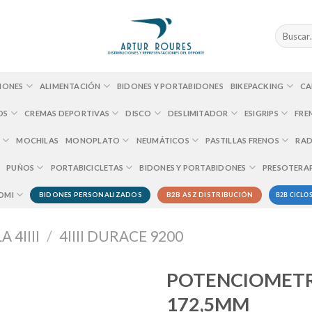
Buscar
por:
IONES
ALIMENTACIÓN
BIDONES Y PORTABIDONES
BIKEPACKING
CA
OS
CREMAS DEPORTIVAS
DISCO
DESLIMITADOR
ESIGRIPS
FRE
MOCHILAS
MONOPLATO
NEUMÁTICOS
PASTILLAS FRENOS
RAD
PUÑOS
PORTABICICLETAS
BIDONES Y PORTABIDONES
PRESOTERA
B2B CICLOS
OMI
BIDONES PERSONALIZADOS
B2B ASZ DISTRIBUCIÓN
4IIII
/
4IIII DURACE 9200
POTENCIOMETRO
172,5MM