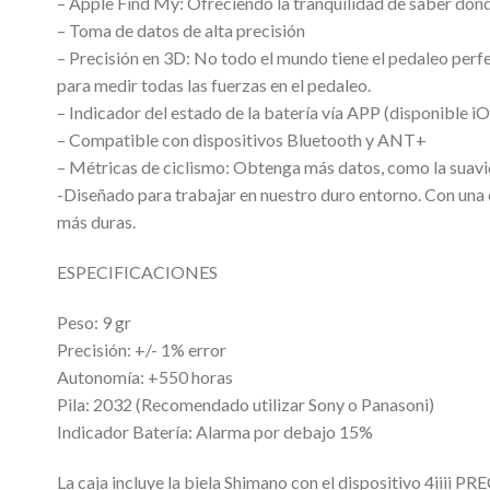
– Apple Find My: Ofreciendo la tranquilidad de saber dónd
– Toma de datos de alta precisión
– Precisión en 3D: No todo el mundo tiene el pedaleo perfec
para medir todas las fuerzas en el pedaleo.
– Indicador del estado de la batería vía APP (disponible i
– Compatible con dispositivos Bluetooth y ANT+
– Métricas de ciclismo: Obtenga más datos, como la suavidad
-Diseñado para trabajar en nuestro duro entorno. Con una
más duras.
ESPECIFICACIONES
Peso: 9 gr
Precisión: +/- 1% error
Autonomía: +550 horas
Pila: 2032 (Recomendado utilizar Sony o Panasoni)
Indicador Batería: Alarma por debajo 15%
La caja incluye la biela Shimano con el dispositivo 4iiii P