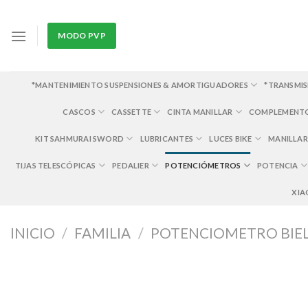
Skip
to
MODO PVP
content
*MANTENIMIENTO SUSPENSIONES & AMORTIGUADORES
*TRANSMIS
CASCOS
CASSETTE
CINTA MANILLAR
COMPLEMENT
KIT SAHMURAI SWORD
LUBRICANTES
LUCES BIKE
MANILLAR
TIJAS TELESCÓPICAS
PEDALIER
POTENCIÓMETROS
POTENCIA
XIA
INICIO
/
FAMILIA
/
POTENCIOMETRO BIELA 