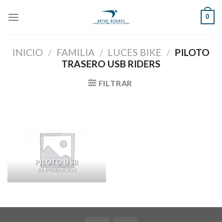
Skip
0
to
content
INICIO
/
FAMILIA
/
LUCES BIKE
/
PILOTO
TRASERO USB RIDERS
FILTRAR
PILOTO USB
23 PRODUCTOS