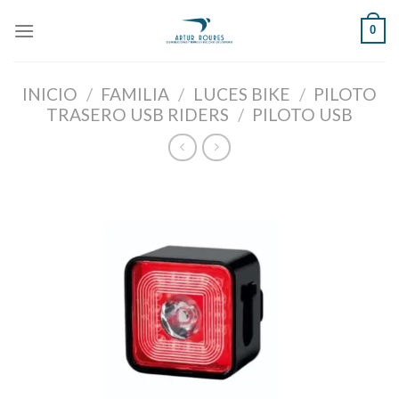
Skip
0
to
content
INICIO
/
FAMILIA
/
LUCES BIKE
/
PILOTO
TRASERO USB RIDERS
/
PILOTO USB