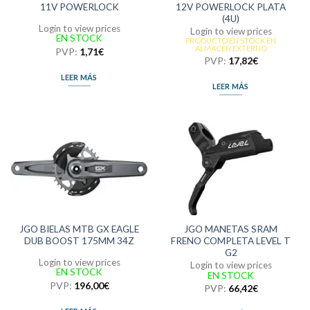
11V POWERLOCK
12V POWERLOCK PLATA
(4U)
Login to view prices
Login to view prices
EN STOCK
PRODUCTO EN STOCK EN
ALMACÉN EXTERNO
PVP:
1,71
€
PVP:
17,82
€
LEER MÁS
LEER MÁS
JGO BIELAS MTB GX EAGLE
JGO MANETAS SRAM
DUB BOOST 175MM 34Z
FRENO COMPLETA LEVEL T
G2
Login to view prices
Login to view prices
EN STOCK
EN STOCK
PVP:
196,00
€
PVP:
66,42
€