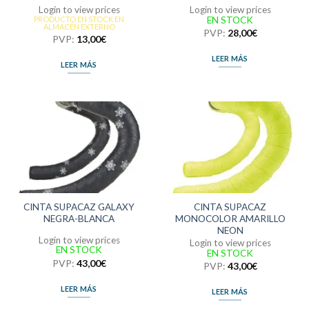
Login to view prices
Login to view prices
EN STOCK
PRODUCTO EN STOCK EN
ALMACÉN EXTERNO
PVP:
28,00
€
PVP:
13,00
€
LEER MÁS
LEER MÁS
CINTA SUPACAZ GALAXY
CINTA SUPACAZ
NEGRA-BLANCA
MONOCOLOR AMARILLO
NEON
Login to view prices
Login to view prices
EN STOCK
EN STOCK
PVP:
43,00
€
PVP:
43,00
€
LEER MÁS
LEER MÁS