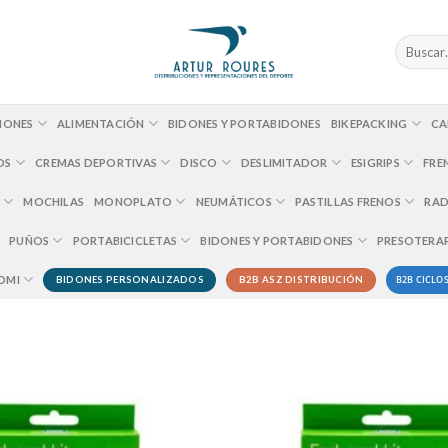
Buscar
por:
IONES
ALIMENTACIÓN
BIDONES Y PORTABIDONES
BIKEPACKING
CA
OS
CREMAS DEPORTIVAS
DISCO
DESLIMITADOR
ESIGRIPS
FRE
MOCHILAS
MONOPLATO
NEUMÁTICOS
PASTILLAS FRENOS
RAD
PUÑOS
PORTABICICLETAS
BIDONES Y PORTABIDONES
PRESOTERA
B2B CICLOS
OMI
BIDONES PERSONALIZADOS
B2B ASZ DISTRIBUCIÓN