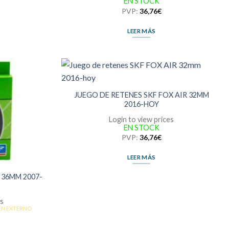
EN STOCK
PVP:
36,76
€
LEER MÁS
JUEGO DE RETENES SKF FOX AIR 32MM
2016-HOY
Login to view prices
EN STOCK
PVP:
36,76
€
LEER MÁS
 36MM 2007-
es
ÉN EXTERNO