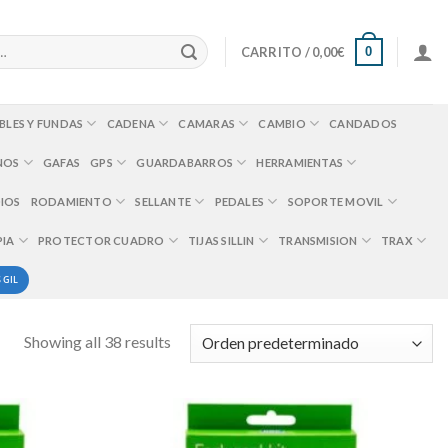
0
CARRITO /
0,00
€
BLES Y FUNDAS
CADENA
CAMARAS
CAMBIO
CANDADOS
NOS
GAFAS
GPS
GUARDABARROS
HERRAMIENTAS
IOS
RODAMIENTO
SELLANTE
PEDALES
SOPORTE MOVIL
PIA
PROTECTOR CUADRO
TIJAS SILLIN
TRANSMISION
TRAX
 GIL
Showing all 38 results