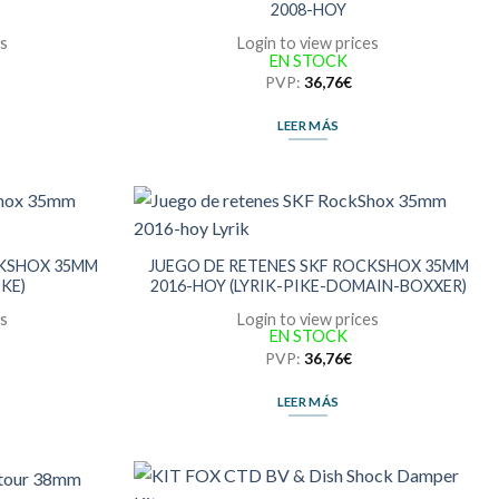
2008-HOY
es
Login to view prices
EN STOCK
PVP:
36,76
€
LEER MÁS
CKSHOX 35MM
JUEGO DE RETENES SKF ROCKSHOX 35MM
IKE)
2016-HOY (LYRIK-PIKE-DOMAIN-BOXXER)
es
Login to view prices
EN STOCK
PVP:
36,76
€
LEER MÁS