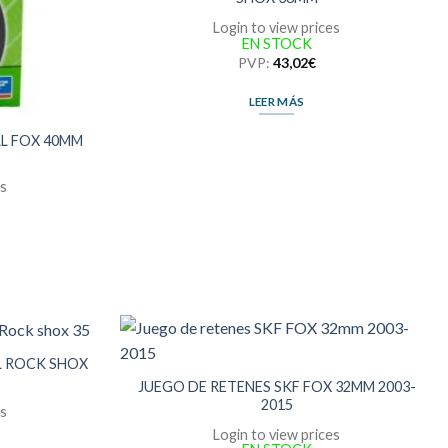
Login to view prices
EN STOCK
PVP:
43,02
€
LEER MÁS
AL FOX 40MM
es
L ROCK SHOX
JUEGO DE RETENES SKF FOX 32MM 2003-
2015
es
Login to view prices