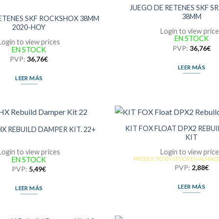
JUEGO DE RETENES SKF S
38MM
RETENES SKF ROCKSHOX 38MM
2020-HOY
Login to view pric
EN STOCK
Login to view prices
PVP:
36,76
€
EN STOCK
PVP:
36,76
€
LEER MÁS
LEER MÁS
KIT FOX FLOAT DPX2 REBU
HX REBUILD DAMPER KIT. 22+
KIT
Login to view prices
Login to view pric
EN STOCK
PRODUCTO EN STOCK EN ALMAC
PVP:
2,88
€
PVP:
5,49
€
LEER MÁS
LEER MÁS