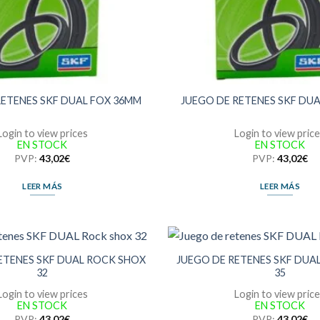
RETENES SKF DUAL FOX 36MM
JUEGO DE RETENES SKF DU
Login to view prices
Login to view pric
EN STOCK
EN STOCK
PVP:
43,02
€
PVP:
43,02
€
LEER MÁS
LEER MÁS
ETENES SKF DUAL ROCK SHOX
JUEGO DE RETENES SKF DUA
32
35
Login to view prices
Login to view pric
EN STOCK
EN STOCK
PVP:
43,02
€
PVP:
43,02
€