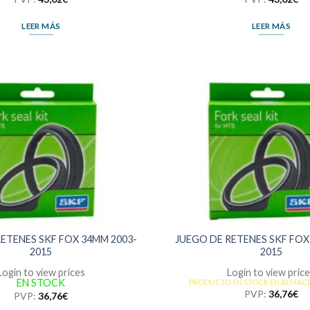
LEER MÁS
LEER MÁS
ETENES SKF FOX 34MM 2003-
JUEGO DE RETENES SKF FOX
2015
2015
Login to view prices
Login to view pric
EN STOCK
PRODUCTO EN STOCK EN ALMAC
PVP:
36,76
€
PVP:
36,76
€