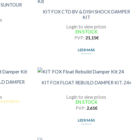
R SUNTOUR
KIT FOX CTD BV & DISH SHOCK DAMPER
KIT
es
Login to view prices
EN STOCK
PVP:
21,15
€
LEER MÁS
ILD DAMPER
KIT FOX FLOAT REBUILD DAMPER KIT. 24+
es
Login to view prices
EN STOCK
ÉN EXTERNO
PVP:
2,61
€
LEER MÁS