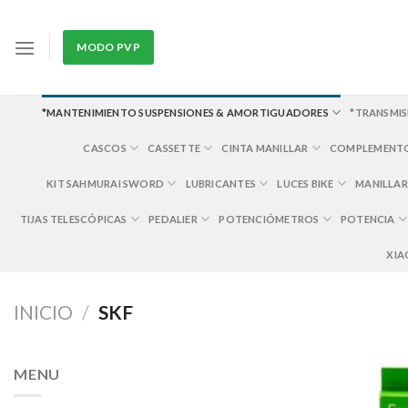
Skip
to
MODO PVP
content
*MANTENIMIENTO SUSPENSIONES & AMORTIGUADORES
*TRANSMIS
CASCOS
CASSETTE
CINTA MANILLAR
COMPLEMENT
KIT SAHMURAI SWORD
LUBRICANTES
LUCES BIKE
MANILLAR
TIJAS TELESCÓPICAS
PEDALIER
POTENCIÓMETROS
POTENCIA
XIA
INICIO
/
SKF
MENU