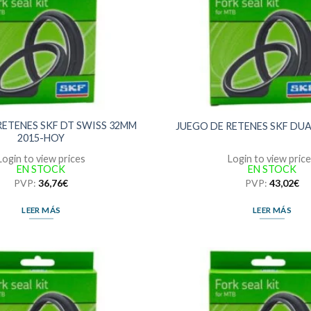
RETENES SKF DT SWISS 32MM
JUEGO DE RETENES SKF DU
2015-HOY
Login to view prices
Login to view pric
EN STOCK
EN STOCK
PVP:
36,76
€
PVP:
43,02
€
LEER MÁS
LEER MÁS