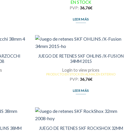
EN STOCK
PVP:
36,76
€
LEER MÁS
MARZOCCHI
JUEGO DE RETENES SKF OHLINS /X-FUSION
08
34MM 2015
es
Login to view prices
PRODUCTO EN STOCK EN ALMACÉN EXTERNO
PVP:
36,76
€
LEER MÁS
HLINS 38MM
JUEGO DE RETENES SKF ROCKSHOX 32MM