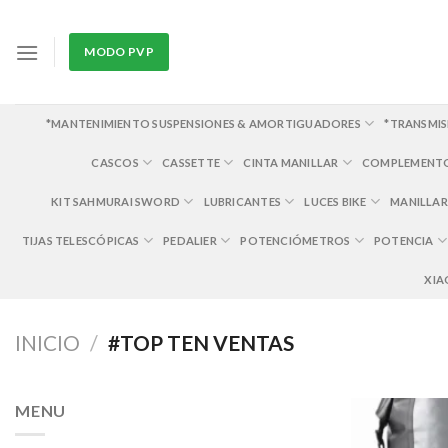
Skip
to
MODO PVP
content
*MANTENIMIENTO SUSPENSIONES & AMORTIGUADORES
*TRANSMIS
CASCOS
CASSETTE
CINTA MANILLAR
COMPLEMENT
KIT SAHMURAI SWORD
LUBRICANTES
LUCES BIKE
MANILLAR
TIJAS TELESCÓPICAS
PEDALIER
POTENCIÓMETROS
POTENCIA
XIA
INICIO
/
#TOP TEN VENTAS
MENU