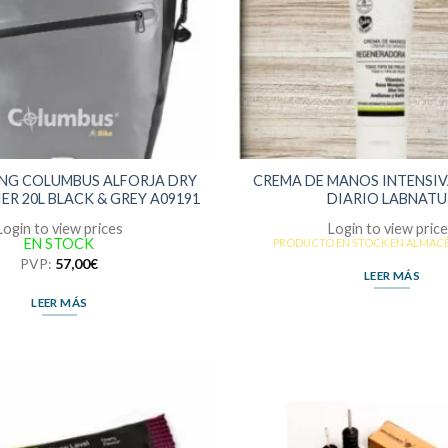
NG COLUMBUS ALFORJA DRY
CREMA DE MANOS INTENSIV
ER 20L BLACK & GREY A09191
DIARIO LABNATU
Login to view prices
Login to view pric
EN STOCK
PRODUCTO EN STOCK EN ALMAC
PVP:
57,00
€
LEER MÁS
LEER MÁS