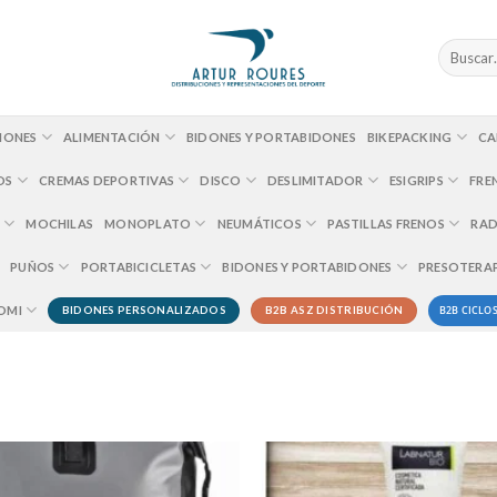
Buscar
por:
IONES
ALIMENTACIÓN
BIDONES Y PORTABIDONES
BIKEPACKING
CA
OS
CREMAS DEPORTIVAS
DISCO
DESLIMITADOR
ESIGRIPS
FRE
MOCHILAS
MONOPLATO
NEUMÁTICOS
PASTILLAS FRENOS
RAD
PUÑOS
PORTABICICLETAS
BIDONES Y PORTABIDONES
PRESOTERA
B2B CICLOS
OMI
BIDONES PERSONALIZADOS
B2B ASZ DISTRIBUCIÓN