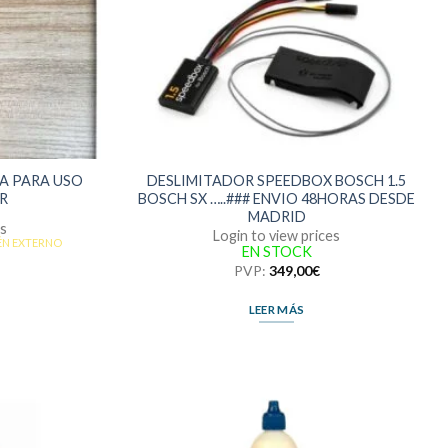
A PARA USO
DESLIMITADOR SPEEDBOX BOSCH 1.5
R
BOSCH SX …..### ENVIO 48HORAS DESDE
MADRID
es
Login to view prices
ÉN EXTERNO
EN STOCK
PVP:
349,00
€
LEER MÁS