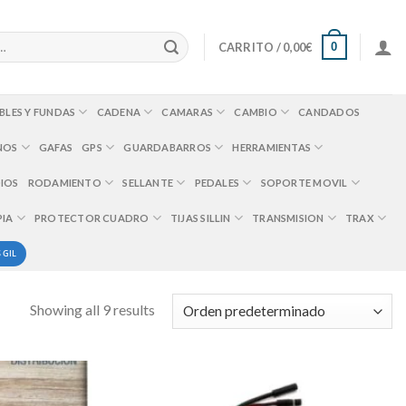
0
CARRITO /
0,00
€
BLES Y FUNDAS
CADENA
CAMARAS
CAMBIO
CANDADOS
NOS
GAFAS
GPS
GUARDABARROS
HERRAMIENTAS
IOS
RODAMIENTO
SELLANTE
PEDALES
SOPORTE MOVIL
PIA
PROTECTOR CUADRO
TIJAS SILLIN
TRANSMISION
TRAX
 GIL
Showing all 9 results