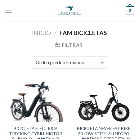
Skip
0
to
content
INICIO
/
FAM BICICLETAS
FILTRAR
BICICLETA ELÉCTRICA
BICICLETA NEVER FAT BIKE
TRECKING CYBILL MOTOR
20 LOW STEP 13H NEGRO