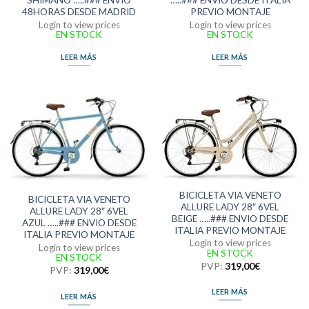
SHIMANO …..### ENVIO
…..### ENVIO DESDE ITALIA
48HORAS DESDE MADRID
PREVIO MONTAJE
Login to view prices
Login to view prices
EN STOCK
EN STOCK
LEER MÁS
LEER MÁS
BICICLETA VIA VENETO
BICICLETA VIA VENETO
ALLURE LADY 28″ 6VEL
ALLURE LADY 28″ 6VEL
BEIGE …..### ENVIO DESDE
AZUL …..### ENVIO DESDE
ITALIA PREVIO MONTAJE
ITALIA PREVIO MONTAJE
Login to view prices
Login to view prices
EN STOCK
EN STOCK
PVP:
319,00
€
PVP:
319,00
€
LEER MÁS
LEER MÁS