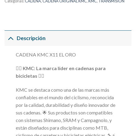
Categorías:
CADENA
,
CADENA ORIGINAL KMC
,
KMC
,
TRANSMISION
Descripción
CADENA KMC X11 EL ORO
🚴‍♂️
KMC: La marca líder en cadenas para
bicicletas
🚴‍♀️
KMC se destaca como una de las marcas más
confiables en el mundo del ciclismo, reconocida
por la calidad, durabilidad y diseño innovador de
sus cadenas. 🌟 Sus productos son compatibles
con sistemas Shimano, SRAM y Campagnolo, y
están diseñados para disciplinas como MTB,
ciclismo de carretera y bicicletas eléctricas. 🔧⚡