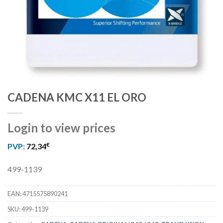
CADENA KMC X11 EL ORO
Login to view prices
€
PVP:
72,34
499-1139
EAN:
4715575890241
SKU:
499-1139