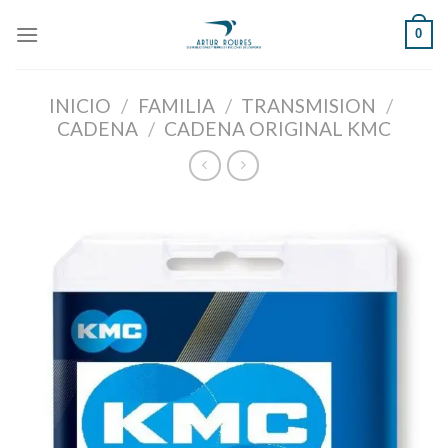
Skip
0
to
content
INICIO
/
FAMILIA
/
TRANSMISION
/
CADENA
/
CADENA ORIGINAL KMC