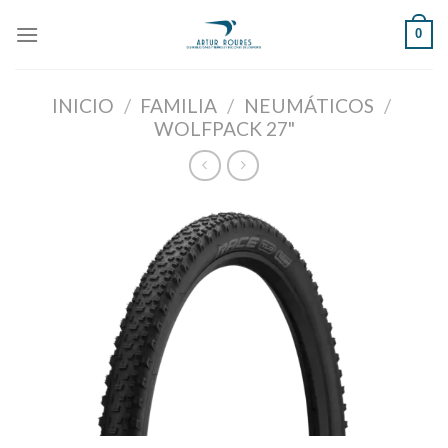
Skip
0
to
content
INICIO
/
FAMILIA
/
NEUMÁTICOS
/
WOLFPACK 27"