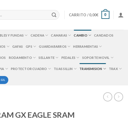
0
CARRITO /
0,00
€
BLES Y FUNDAS
CADENA
CAMARAS
CAMBIO
CANDADOS
NOS
GAFAS
GPS
GUARDABARROS
HERRAMIENTAS
IOS
RODAMIENTO
SELLANTE
PEDALES
SOPORTE MOVIL
PIA
PROTECTOR CUADRO
TIJAS SILLIN
TRANSMISION
TRAX
 GIL
RAM GX EAGLE SRAM