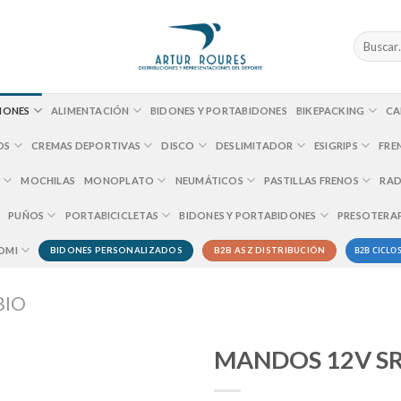
Buscar
por:
IONES
ALIMENTACIÓN
BIDONES Y PORTABIDONES
BIKEPACKING
CA
OS
CREMAS DEPORTIVAS
DISCO
DESLIMITADOR
ESIGRIPS
FRE
MOCHILAS
MONOPLATO
NEUMÁTICOS
PASTILLAS FRENOS
RAD
PUÑOS
PORTABICICLETAS
BIDONES Y PORTABIDONES
PRESOTERA
B2B CICLOS
OMI
BIDONES PERSONALIZADOS
B2B ASZ DISTRIBUCIÓN
BIO
MANDOS 12V S