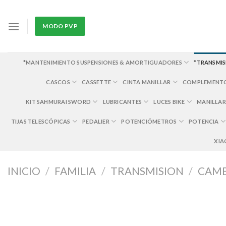
Skip
to
MODO PVP
content
*MANTENIMIENTO SUSPENSIONES & AMORTIGUADORES
*TRANSMIS
CASCOS
CASSETTE
CINTA MANILLAR
COMPLEMENT
KIT SAHMURAI SWORD
LUBRICANTES
LUCES BIKE
MANILLAR
TIJAS TELESCÓPICAS
PEDALIER
POTENCIÓMETROS
POTENCIA
XIA
INICIO
/
FAMILIA
/
TRANSMISION
/
CAM