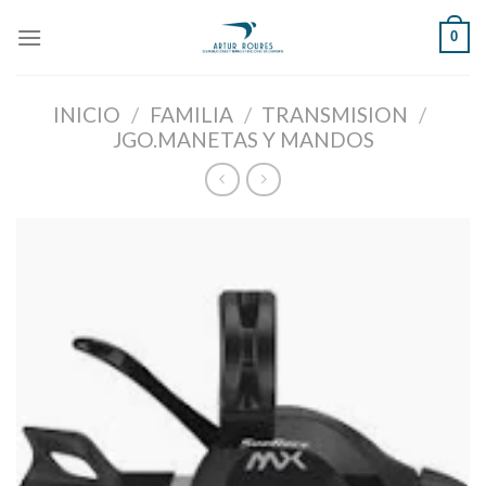
Skip
0
to
content
INICIO
/
FAMILIA
/
TRANSMISION
/
JGO.MANETAS Y MANDOS