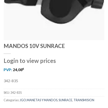
MANDOS 10V SUNRACE
Login to view prices
€
PVP:
24,08
342-835
SKU:
342-835
Categorías:
JGO.MANETAS Y MANDOS
,
SUNRACE
,
TRANSMISION