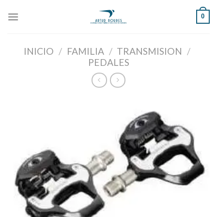
Skip
0
to
content
INICIO
/
FAMILIA
/
TRANSMISION
/
PEDALES