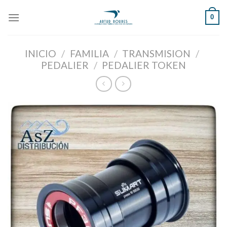
Skip
0
to
content
INICIO
/
FAMILIA
/
TRANSMISION
/
PEDALIER
/
PEDALIER TOKEN