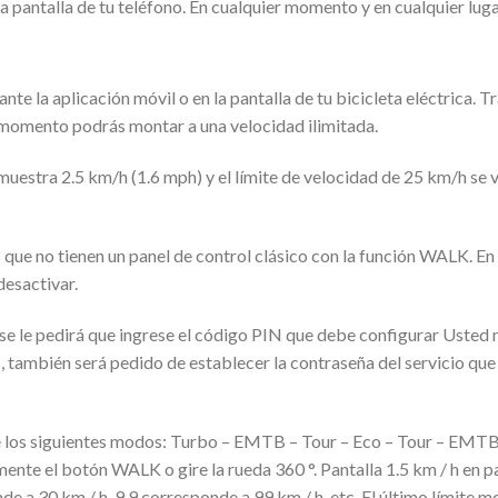
a pantalla de tu teléfono. En cualquier momento y en cualquier luga
nte la aplicación móvil o en la pantalla de tu bicicleta eléctrica. 
 momento podrás montar a una velocidad ilimitada.
 muestra 2.5 km/h (1.6 mph) y el límite de velocidad de 25 km/h se 
 que no tienen un panel de control clásico con la función WALK. E
desactivar.
se le pedirá que ingrese el código PIN que debe configurar Usted
también será pedido de establecer la contraseña del servicio que l
 los siguientes modos: Turbo – EMTB – Tour – Eco – Tour – EMTB 
nte el botón WALK o gire la rueda 360 °. Pantalla 1.5 km / h en pa
onde a 30 km / h, 9.9 corresponde a 99 km / h, etc. El último límit