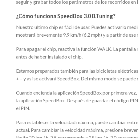
seguir y grabar todos los parámetros de los recorridos en l
¿Cómo funciona SpeedBox 3.0 B.Tuning?
Nuestro último chip es fácil de usar. Puedes activarlo media
mostrará brevemente 9,9 km/h (6,2 mph) y a partir de ese
Para apagar el chip, reactiva la función WALK. La pantalla
antes de haber instalado el chip.
Estamos preparados también para las bicicletas eléctricas
+ – y así se activará SpeedBox. Del mismo modo se puede 
Cuando encienda la aplicación SpeedBox por primera vez, 
la aplicación SpeedBox.
Después de guardar el código PIN, 
el PIN.
Para establecer la velocidad máxima, puede cambiar entre
actual. Para cambiar la velocidad máxima, presione breveme
límite 20 km / h, 2.5 corresponde a 25 km / h, 3.0 corresp