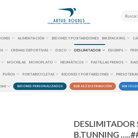
Buscar
por:
IONES
ALIMENTACIÓN
BIDONES Y PORTABIDONES
BIKEPACKING
CA
OS
CREMAS DEPORTIVAS
DISCO
DESLIMITADOR
ESIGRIPS
FRE
MOCHILAS
MONOPLATO
NEUMÁTICOS
PASTILLAS FRENOS
RAD
PUÑOS
PORTABICICLETAS
BIDONES Y PORTABIDONES
PRESOTERA
B2B CICLOS
OMI
BIDONES PERSONALIZADOS
B2B ASZ DISTRIBUCIÓN
DESLIMITADOR 
B.TUNNING …..