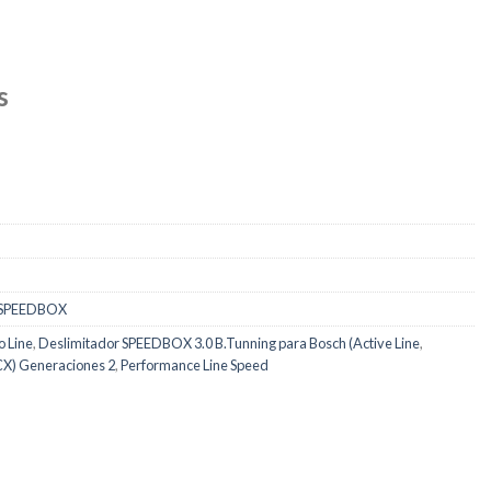
s
SPEEDBOX
 Line
,
Deslimitador SPEEDBOX 3.0 B.Tunning para Bosch (Active Line
,
CX) Generaciones 2
,
Performance Line Speed