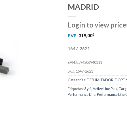
MADRID
Login to view price
€
PVP:
319,00
1647-2621
EAN:
8594206940311
SKU:
1647-2621
Categorías:
DESLIMITADOR
,
DOPE
,
Etiquetas:
3 y 4
,
Active Line Plus
,
Cargo
Performance Line
,
Performance Line 