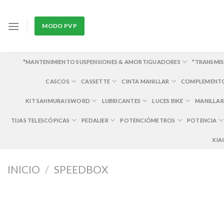
Skip
to
MODO PVP
content
*MANTENIMIENTO SUSPENSIONES & AMORTIGUADORES
*TRANSMIS
CASCOS
CASSETTE
CINTA MANILLAR
COMPLEMENT
KIT SAHMURAI SWORD
LUBRICANTES
LUCES BIKE
MANILLAR
TIJAS TELESCÓPICAS
PEDALIER
POTENCIÓMETROS
POTENCIA
XIA
INICIO
/
SPEEDBOX