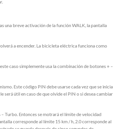
r.
Tras una breve activación de la función WALK, la pantalla
volverá a encender. La bicicleta eléctrica funciona como
n este caso simplemente usa la combinación de botones + –
 mismo.
Este código PIN debe usarse cada vez que se inicia
e será útil en caso de que olvide el PIN o si desea cambiar
– Turbo. Entonces se motrará el límite de velocidad
ntalla corresponde al límite 15 km / h, 2.0 corresponde al
e mostrado se guarda después de cinco segundos de