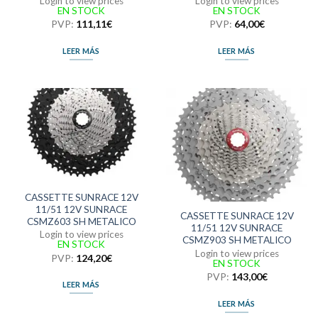
Login to view prices
Login to view prices
EN STOCK
EN STOCK
PVP:
111,11
€
PVP:
64,00
€
LEER MÁS
LEER MÁS
CASSETTE SUNRACE 12V
11/51 12V SUNRACE
CASSETTE SUNRACE 12V
CSMZ603 SH METALICO
11/51 12V SUNRACE
Login to view prices
CSMZ903 SH METALICO
EN STOCK
Login to view prices
PVP:
124,20
€
EN STOCK
PVP:
143,00
€
LEER MÁS
LEER MÁS