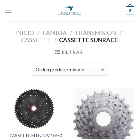
Skip
0
to
content
INICIO
/
FAMILIA
/
TRANSMISION
/
CASSETTE
/
CASSETTE SUNRACE
FILTRAR
CASSETTE MTB 12V 10/50