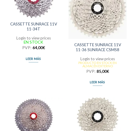
CASSETTE SUNRACE 11V
11-34T
Login to view prices
EN STOCK
CASSETTE SUNRACE 11V
PVP:
64,00
€
11-36 SUNRACE CSMS8
Login to view prices
LEER MÁS
PRODUCTO EN STOCK EN
ALMACÉN EXTERNO
PVP:
85,00
€
LEER MÁS