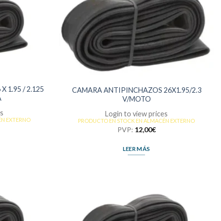
1.95 / 2.125
CAMARA ANTIPINCHAZOS 26X1.95/2.3
A
V/MOTO
es
Login to view prices
ÉN EXTERNO
PRODUCTO EN STOCK EN ALMACÉN EXTERNO
PVP:
12,00
€
LEER MÁS