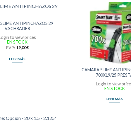
SLIME ANTIPINCHAZOS 29
V.SCHRADER
Login to view prices
EN STOCK
PVP:
19,00
€
LEER MÁS
CAMARA SLIME ANTIPI
700X19/25 PREST
Login to view pric
EN STOCK
LEER MÁS