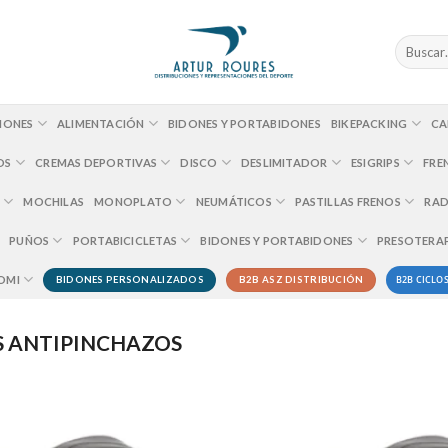
Buscar
por:
IONES
ALIMENTACIÓN
BIDONES Y PORTABIDONES
BIKEPACKING
CA
OS
CREMAS DEPORTIVAS
DISCO
DESLIMITADOR
ESIGRIPS
FRE
MOCHILAS
MONOPLATO
NEUMÁTICOS
PASTILLAS FRENOS
RAD
PUÑOS
PORTABICICLETAS
BIDONES Y PORTABIDONES
PRESOTERA
B2B CICLOS
OMI
BIDONES PERSONALIZADOS
B2B ASZ DISTRIBUCIÓN
 ANTIPINCHAZOS