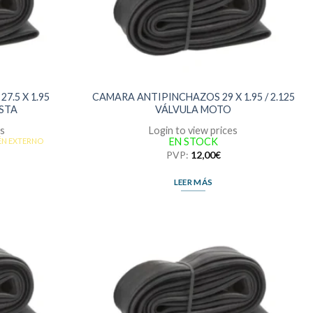
.5 X 1.95
CAMARA ANTIPINCHAZOS 29 X 1.95 / 2.125
ESTA
VÁLVULA MOTO
es
Login to view prices
EN STOCK
ÉN EXTERNO
PVP:
12,00
€
LEER MÁS