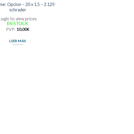
me: Opcion – 20 x 1.5 – 2.125′
schrader
Login to view prices
EN STOCK
PVP:
10,00
€
LEER MÁS