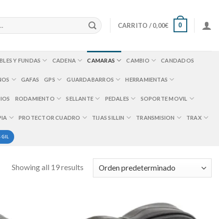
0
CARRITO /
0,00
€
BLES Y FUNDAS
CADENA
CAMARAS
CAMBIO
CANDADOS
NOS
GAFAS
GPS
GUARDABARROS
HERRAMIENTAS
IOS
RODAMIENTO
SELLANTE
PEDALES
SOPORTE MOVIL
PIA
PROTECTOR CUADRO
TIJAS SILLIN
TRANSMISION
TRAX
 GIL
Showing all 19 results