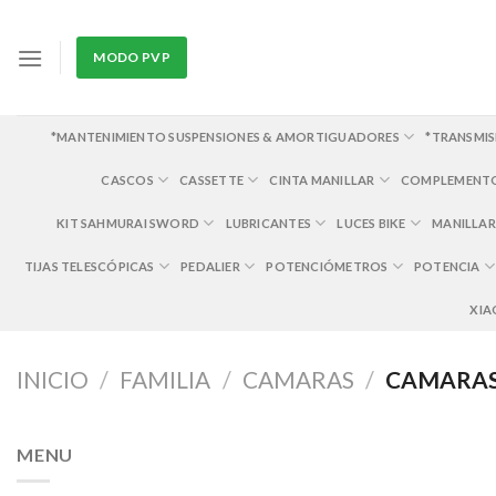
Skip
to
MODO PVP
content
*MANTENIMIENTO SUSPENSIONES & AMORTIGUADORES
*TRANSMIS
CASCOS
CASSETTE
CINTA MANILLAR
COMPLEMENT
KIT SAHMURAI SWORD
LUBRICANTES
LUCES BIKE
MANILLAR
TIJAS TELESCÓPICAS
PEDALIER
POTENCIÓMETROS
POTENCIA
XIA
INICIO
/
FAMILIA
/
CAMARAS
/
CAMARAS
MENU