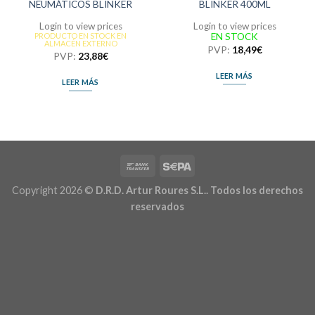
NEUMÁTICOS BLINKER
BLINKER 400ML
Login to view prices
Login to view prices
EN STOCK
PRODUCTO EN STOCK EN
ALMACÉN EXTERNO
PVP:
18,49
€
PVP:
23,88
€
LEER MÁS
LEER MÁS
Copyright 2026 ©
D.R.D. Artur Roures S.L.. Todos los derechos
reservados