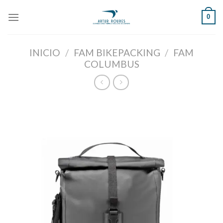
Skip
0
to
content
INICIO
/
FAM BIKEPACKING
/
FAM
COLUMBUS