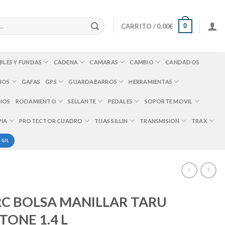
0
CARRITO /
0,00
€
BLES Y FUNDAS
CADENA
CAMARAS
CAMBIO
CANDADOS
NOS
GAFAS
GPS
GUARDABARROS
HERRAMIENTAS
IOS
RODAMIENTO
SELLANTE
PEDALES
SOPORTE MOVIL
PIA
PROTECTOR CUADRO
TIJAS SILLIN
TRANSMISION
TRAX
 GIL
RC BOLSA MANILLAR TARU
ONE 1.4 L