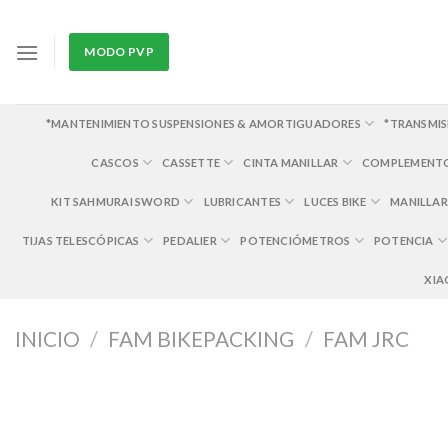
Skip
to
MODO PVP
content
*MANTENIMIENTO SUSPENSIONES & AMORTIGUADORES
*TRANSMIS
CASCOS
CASSETTE
CINTA MANILLAR
COMPLEMENT
KIT SAHMURAI SWORD
LUBRICANTES
LUCES BIKE
MANILLAR
TIJAS TELESCÓPICAS
PEDALIER
POTENCIÓMETROS
POTENCIA
XIA
INICIO
/
FAM BIKEPACKING
/
FAM JRC