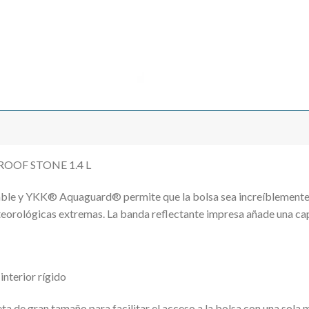
OOF STONE 1.4 L
able y YKK® Aquaguard® permite que la bolsa sea increíblemente r
orológicas extremas. La banda reflectante impresa añade una capa 
nterior rígido
e gran tamaño para facilitar el acceso a la bolsa con una sola