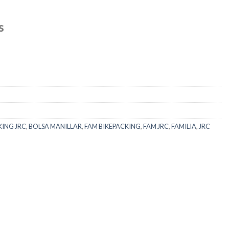
s
KING JRC
,
BOLSA MANILLAR
,
FAM BIKEPACKING
,
FAM JRC
,
FAMILIA
,
JRC