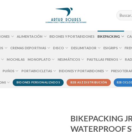
Buscar
por:
IONES
ALIMENTACIÓN
BIDONES Y PORTABIDONES
BIKEPACKING
CA
OS
CREMAS DEPORTIVAS
DISCO
DESLIMITADOR
ESIGRIPS
FRE
MOCHILAS
MONOPLATO
NEUMÁTICOS
PASTILLAS FRENOS
RAD
PUÑOS
PORTABICICLETAS
BIDONES Y PORTABIDONES
PRESOTERA
B2B CICLOS
OMI
BIDONES PERSONALIZADOS
B2B ASZ DISTRIBUCIÓN
BIKEPACKING J
WATERPROOF ST