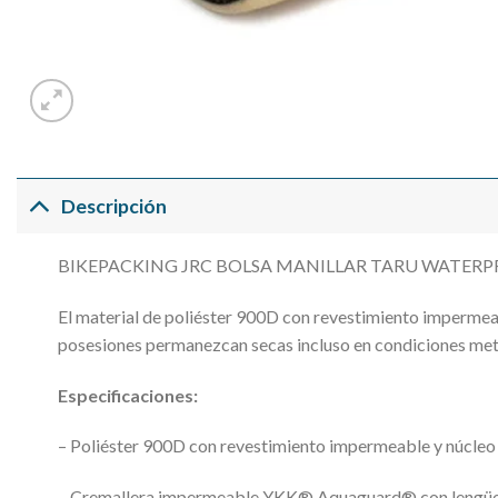
Descripción
BIKEPACKING JRC BOLSA MANILLAR TARU WATERPR
El material de poliéster 900D con revestimiento imperme
posesiones permanezcan secas incluso en condiciones mete
Especificaciones:
– Poliéster 900D con revestimiento impermeable y núcleo i
– Cremallera impermeable YKK® Aquaguard® con lengüeta d