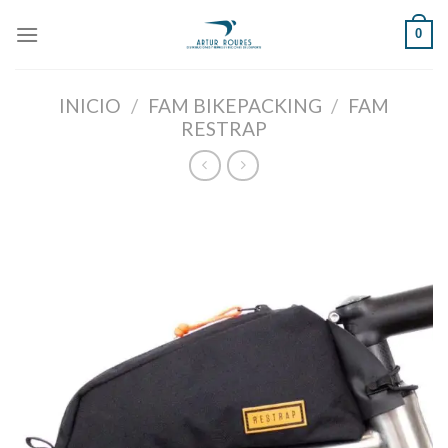
Skip
0
to
content
INICIO
/
FAM BIKEPACKING
/
FAM
RESTRAP