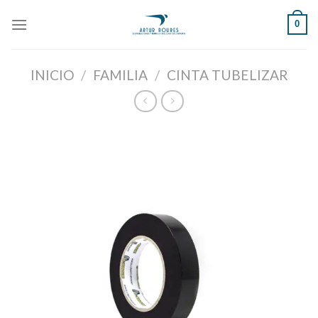
Skip
0
to
content
INICIO
/
FAMILIA
/
CINTA TUBELIZAR