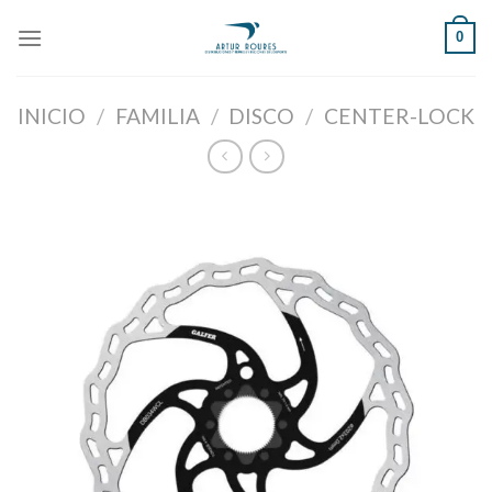
Skip
0
to
content
INICIO
/
FAMILIA
/
DISCO
/
CENTER-LOCK