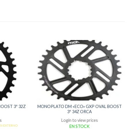
OOST 3º 32Z
MONOPLATO DM «ECO» GXP OVAL BOOST
3º 34Z ORCA
s
Login to view prices
ÉN EXTERNO
EN STOCK