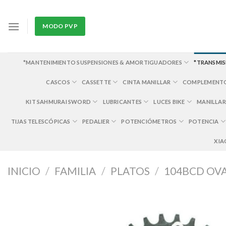
Skip
to
MODO PVP
content
*MANTENIMIENTO SUSPENSIONES & AMORTIGUADORES
*TRANSMIS
CASCOS
CASSETTE
CINTA MANILLAR
COMPLEMENT
KIT SAHMURAI SWORD
LUBRICANTES
LUCES BIKE
MANILLAR
TIJAS TELESCÓPICAS
PEDALIER
POTENCIÓMETROS
POTENCIA
XIA
INICIO
/
FAMILIA
/
PLATOS
/
104BCD OV