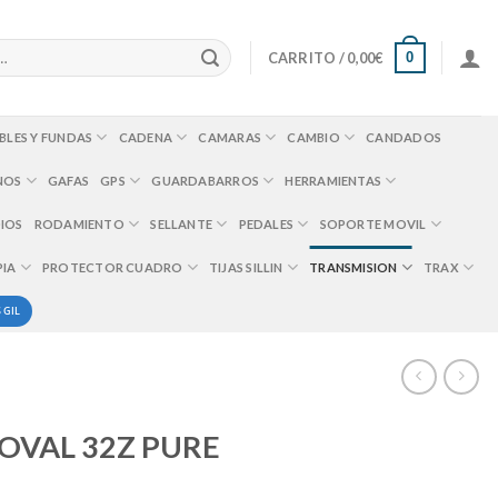
0
CARRITO /
0,00
€
BLES Y FUNDAS
CADENA
CAMARAS
CAMBIO
CANDADOS
NOS
GAFAS
GPS
GUARDABARROS
HERRAMIENTAS
IOS
RODAMIENTO
SELLANTE
PEDALES
SOPORTE MOVIL
PIA
PROTECTOR CUADRO
TIJAS SILLIN
TRANSMISION
TRAX
 GIL
 OVAL 32Z PURE