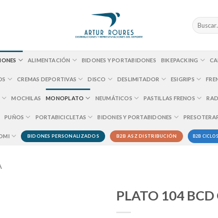
Buscar
por:
IONES
ALIMENTACIÓN
BIDONES Y PORTABIDONES
BIKEPACKING
CA
OS
CREMAS DEPORTIVAS
DISCO
DESLIMITADOR
ESIGRIPS
FRE
MOCHILAS
MONOPLATO
NEUMÁTICOS
PASTILLAS FRENOS
RAD
PUÑOS
PORTABICICLETAS
BIDONES Y PORTABIDONES
PRESOTERA
B2B CICLOS
OMI
BIDONES PERSONALIZADOS
B2B ASZ DISTRIBUCIÓN
A
PLATO 104 BCD