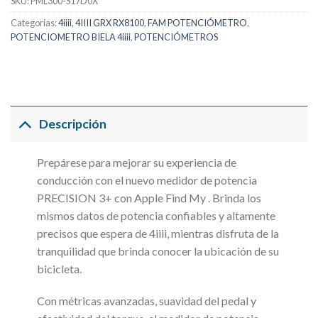
SKU:
PML300-S17D0X
Categorías:
4iiii
,
4IIII GRX RX8100
,
FAM POTENCIÓMETRO
,
POTENCIOMETRO BIELA 4iiii
,
POTENCIÓMETROS
Descripción
Prepárese para mejorar su experiencia de
conducción con el nuevo medidor de potencia
PRECISION 3+ con Apple Find My . Brinda los
mismos datos de potencia confiables y altamente
precisos que espera de 4iiii, mientras disfruta de la
tranquilidad que brinda conocer la ubicación de su
bicicleta.
Con métricas avanzadas, suavidad del pedal y