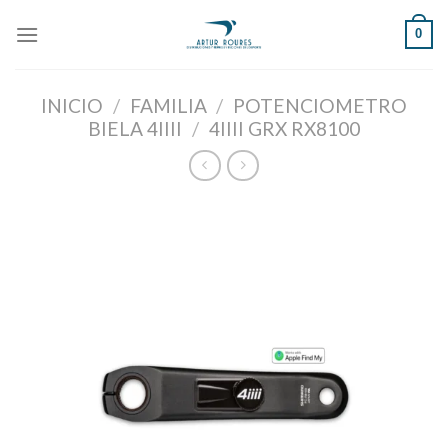
Skip
0
to
content
INICIO
/
FAMILIA
/
POTENCIOMETRO
BIELA 4IIII
/
4IIII GRX RX8100