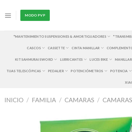
Skip
to
MODO PVP
content
*MANTENIMIENTO SUSPENSIONES & AMORTIGUADORES
*TRANSMIS
CASCOS
CASSETTE
CINTA MANILLAR
COMPLEMENT
KIT SAHMURAI SWORD
LUBRICANTES
LUCES BIKE
MANILLAR
TIJAS TELESCÓPICAS
PEDALIER
POTENCIÓMETROS
POTENCIA
XIA
INICIO
/
FAMILIA
/
CAMARAS
/
CAMARAS