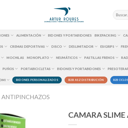
Buscar
por:
IONES
ALIMENTACIÓN
BIDONES Y PORTABIDONES
BIKEPACKING
CA
OS
CREMAS DEPORTIVAS
DISCO
DESLIMITADOR
ESIGRIPS
FRE
MOCHILAS
MONOPLATO
NEUMÁTICOS
PASTILLAS FRENOS
RAD
PUÑOS
PORTABICICLETAS
BIDONES Y PORTABIDONES
PRESOTERA
B2B CICLOS
OMI
BIDONES PERSONALIZADOS
B2B ASZ DISTRIBUCIÓN
 ANTIPINCHAZOS
CAMARA SLIME 