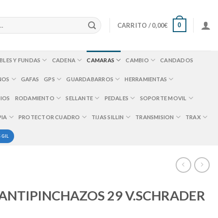
0
CARRITO /
0,00
€
BLES Y FUNDAS
CADENA
CAMARAS
CAMBIO
CANDADOS
NOS
GAFAS
GPS
GUARDABARROS
HERRAMIENTAS
IOS
RODAMIENTO
SELLANTE
PEDALES
SOPORTE MOVIL
PIA
PROTECTOR CUADRO
TIJAS SILLIN
TRANSMISION
TRAX
 GIL
ANTIPINCHAZOS 29 V.SCHRADER