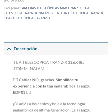
SKU:
643-1538
Categorías:
FAM TIJAS TELESCÓPICAS
,
MAR TRANZ-X
,
TIJA
TELESCOPIA TRANZ-X INALAMBRICA
,
TIJA TELESCOPICA TRANZ-X
,
TIJAS TELESCÓPICAS
,
TRANZ-X
Descripción
TIJA TELESCOPICA TRANZ-X 31,6X485
170MM INALAM
🚴‍♂️
Cables NO, gracias. Simplifica tu
experiencia con la tija inalámbrica TranzX
EDP01
🚴‍♀️
¡Di adiós a los cables y hola a la tecnología
inalámbrica de última generación! La
TranzX