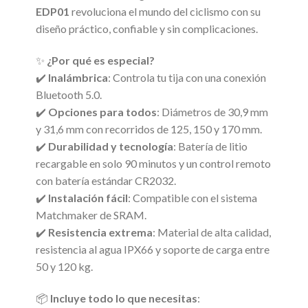
EDP01
revoluciona el mundo del ciclismo con su
diseño práctico, confiable y sin complicaciones.
✨
¿Por qué es especial?
✔️
Inalámbrica
: Controla tu tija con una conexión
Bluetooth 5.0.
✔️
Opciones para todos
: Diámetros de 30,9 mm
y 31,6 mm con recorridos de 125, 150 y 170 mm.
✔️
Durabilidad y tecnología
: Batería de litio
recargable en solo 90 minutos y un control remoto
con batería estándar CR2032.
✔️
Instalación fácil
: Compatible con el sistema
Matchmaker de SRAM.
✔️
Resistencia extrema
: Material de alta calidad,
resistencia al agua IPX66 y soporte de carga entre
50 y 120 kg.
📦
Incluye todo lo que necesitas
: