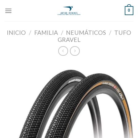
Skip
0
to
content
INICIO
/
FAMILIA
/
NEUMÁTICOS
/
TUFO
GRAVEL