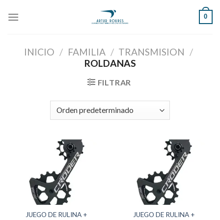
Skip
0
to
content
INICIO
/
FAMILIA
/
TRANSMISION
/
ROLDANAS
FILTRAR
JUEGO DE RULINA +
JUEGO DE RULINA +