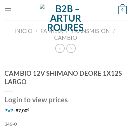
Skip
0
to
content
INICIO
/
FAMILIA
/
TRANSMISION
/
CAMBIO
CAMBIO 12V SHIMANO DEORE 1X12S
LARGO
Login to view prices
€
PVP:
87,00
346-0