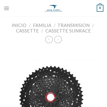
Skip
0
to
content
INICIO
/
FAMILIA
/
TRANSMISION
/
CASSETTE
/
CASSETTE SUNRACE