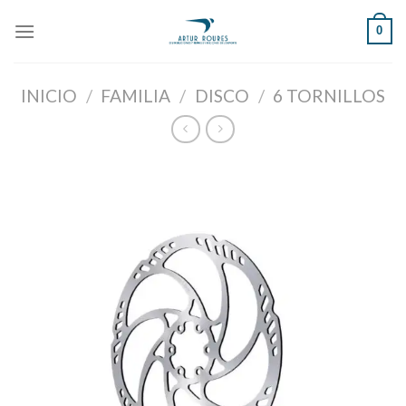
Skip
0
to
content
INICIO
/
FAMILIA
/
DISCO
/
6 TORNILLOS