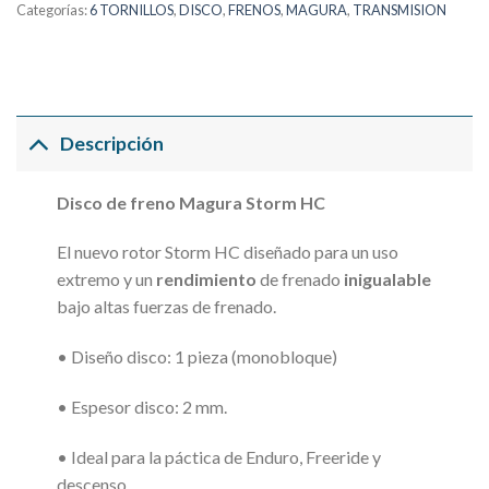
Categorías:
6 TORNILLOS
,
DISCO
,
FRENOS
,
MAGURA
,
TRANSMISION
Descripción
Disco de freno Magura Storm HC
El nuevo rotor Storm HC diseñado para un uso
extremo y un
rendimiento
de frenado
inigualable
bajo altas fuerzas de frenado.
• Diseño disco: 1 pieza (monobloque)
• Espesor disco: 2 mm.
• Ideal para la páctica de Enduro, Freeride y
descenso.