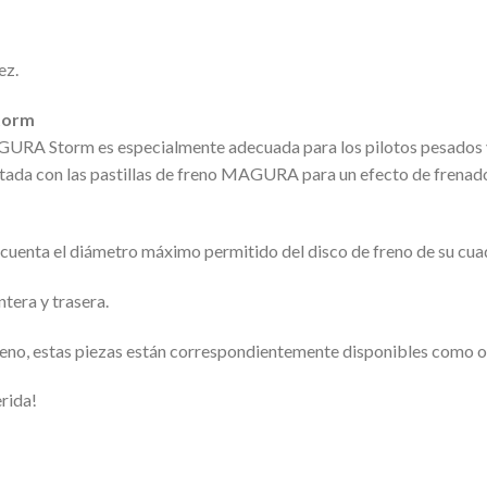
ez.
Storm
URA Storm es especialmente adecuada para los pilotos pesados y p
ada con las pastillas de freno MAGURA para un efecto de frenado
en cuenta el diámetro máximo permitido del disco de freno de su cua
tera y trasera.
 freno, estas piezas están correspondientemente disponibles como 
erida!