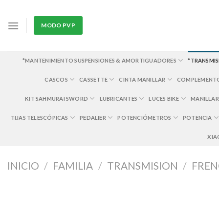
Skip
to
MODO PVP
content
*MANTENIMIENTO SUSPENSIONES & AMORTIGUADORES
*TRANSMIS
CASCOS
CASSETTE
CINTA MANILLAR
COMPLEMENT
KIT SAHMURAI SWORD
LUBRICANTES
LUCES BIKE
MANILLAR
TIJAS TELESCÓPICAS
PEDALIER
POTENCIÓMETROS
POTENCIA
XIA
INICIO
/
FAMILIA
/
TRANSMISION
/
FREN