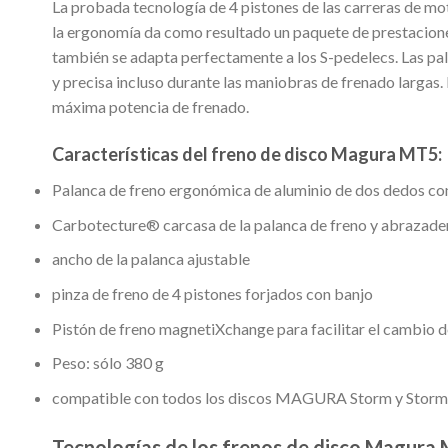
La probada tecnología de 4 pistones de las carreras de m
la ergonomía da como resultado un paquete de prestaciones 
también se adapta perfectamente a los S-pedelecs. Las pal
y precisa incluso durante las maniobras de frenado largas.
máxima potencia de frenado.
Características del freno de disco Magura MT5:
Palanca de freno ergonómica de aluminio de dos dedos con
Carbotecture® carcasa de la palanca de freno y abrazader
ancho de la palanca ajustable
pinza de freno de 4 pistones forjados con banjo
Pistón de freno magnetiXchange para facilitar el cambio de
Peso: sólo 380 g
compatible con todos los discos MAGURA Storm y Storm
Tecnologías de los frenos de disco Magura 