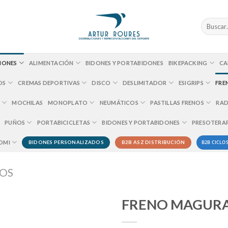
Buscar
por:
IONES
ALIMENTACIÓN
BIDONES Y PORTABIDONES
BIKEPACKING
CA
OS
CREMAS DEPORTIVAS
DISCO
DESLIMITADOR
ESIGRIPS
FRE
MOCHILAS
MONOPLATO
NEUMÁTICOS
PASTILLAS FRENOS
RAD
PUÑOS
PORTABICICLETAS
BIDONES Y PORTABIDONES
PRESOTERA
B2B CICLOS
OMI
BIDONES PERSONALIZADOS
B2B ASZ DISTRIBUCIÓN
OS
FRENO MAGURA