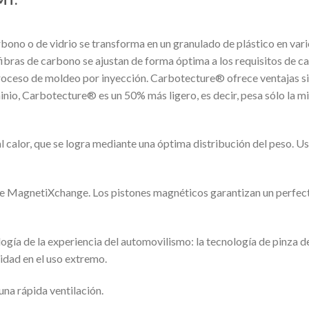
rbono o de vidrio se transforma en un granulado de plástico en va
ibras de carbono se ajustan de forma óptima a los requisitos de c
roceso de moldeo por inyección. Carbotecture® ofrece ventajas sign
minio, Carbotecture® es un 50% más ligero, es decir, pesa sólo la mi
al calor, que se logra mediante una óptima distribución del peso. U
 de MagnetiXchange. Los pistones magnéticos garantizan un perfecto 
ogía de la experiencia del automovilismo: la tecnología de pinza d
idad en el uso extremo.
na rápida ventilación.