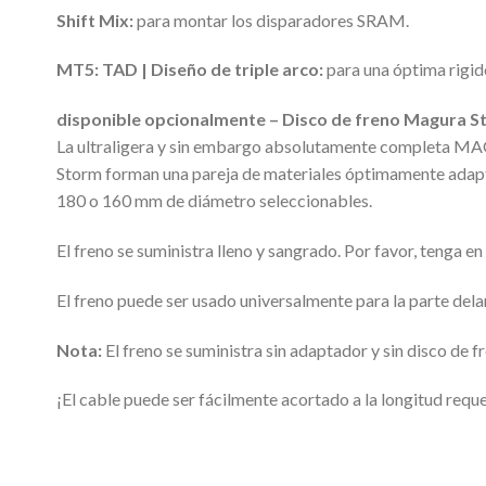
Shift Mix:
para montar los disparadores SRAM.
MT5: TAD | Diseño de triple arco:
para una óptima rigid
disponible opcionalmente – Disco de freno Magura 
La ultraligera y sin embargo absolutamente completa MAG
Storm forman una pareja de materiales óptimamente adapt
180 o 160 mm de diámetro seleccionables.
El freno se suministra lleno y sangrado. Por favor, tenga 
El freno puede ser usado universalmente para la parte delan
Nota:
El freno se suministra sin adaptador y sin disco de
¡El cable puede ser fácilmente acortado a la longitud requ