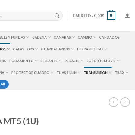
0
CARRITO /
0,00
€
BLES Y FUNDAS
CADENA
CAMARAS
CAMBIO
CANDADOS
NOS
GAFAS
GPS
GUARDABARROS
HERRAMIENTAS
IOS
RODAMIENTO
SELLANTE
PEDALES
SOPORTE MOVIL
PIA
PROTECTOR CUADRO
TIJAS SILLIN
TRANSMISION
TRAX
 GIL
 MT5 (1U)