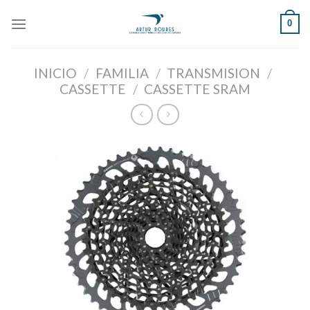
Skip
0
to
content
INICIO
/
FAMILIA
/
TRANSMISION
/
CASSETTE
/
CASSETTE SRAM