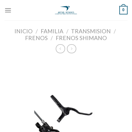
Skip
0
to
content
INICIO
/
FAMILIA
/
TRANSMISION
/
FRENOS
/
FRENOS SHIMANO